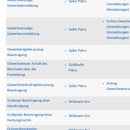
Gewerbeanzeige;
Sailer Petra
Ummeldungen 
Gewerbeanmeldung
Abmeldungen)
Online Gewerb
(Anmeldungen,
Gewerbeanzeige;
Sailer Petra
Ummeldungen 
Gewerbeummeldung
Abmeldungen)
Gewerberegisterauszug;
Sailer Petra
Beantragung
Gewerbesteuer; Erhalt des
Goldhofer
Bescheids über die
Petra
Festsetzung
Antrag
Gewerbezentralregisterauszug;
Sailer Petra
Gewerbezentral
Beantragung
Grabmal; Beantragung einer
Widmann Eva
Genehmigung
Grabplatz; Beantragung eines
Widmann Eva
Nutzungsrechts
Grünordnungsplan;