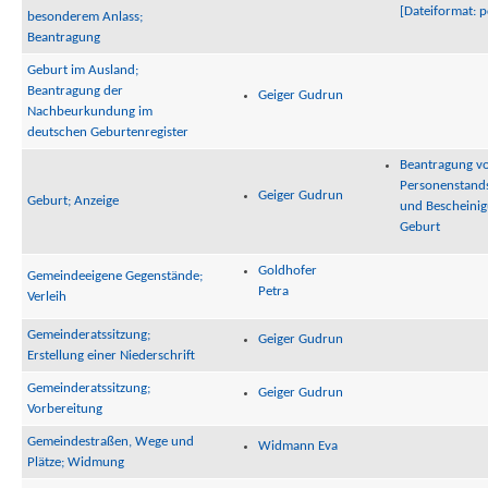
[Dateiformat: p
besonderem Anlass;
Beantragung
Geburt im Ausland;
Beantragung der
Geiger Gudrun
Nachbeurkundung im
deutschen Geburtenregister
Beantragung v
Personenstand
Geiger Gudrun
Geburt; Anzeige
und Bescheinig
Geburt
Goldhofer
Gemeindeeigene Gegenstände;
Petra
Verleih
Gemeinderatssitzung;
Geiger Gudrun
Erstellung einer Niederschrift
Gemeinderatssitzung;
Geiger Gudrun
Vorbereitung
Gemeindestraßen, Wege und
Widmann Eva
Plätze; Widmung