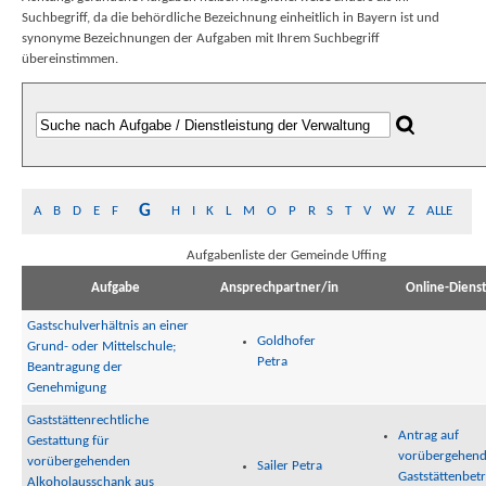
Suchbegriff, da die behördliche Bezeichnung einheitlich in Bayern ist und
synonyme Bezeichnungen der Aufgaben mit Ihrem Suchbegriff
übereinstimmen.
G
A
B
D
E
F
H
I
K
L
M
O
P
R
S
T
V
W
Z
ALLE
Aufgabenliste der Gemeinde Uffing
Aufgabe
Ansprechpartner/in
Online-Diens
Gastschulverhältnis an einer
Goldhofer
Grund- oder Mittelschule;
Petra
Beantragung der
Genehmigung
Gaststättenrechtliche
Antrag auf
Gestattung für
vorübergehen
vorübergehenden
Sailer Petra
Gaststättenbetr
Alkoholausschank aus