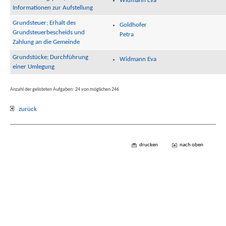
Widmann Eva
Informationen zur Aufstellung
Grundsteuer; Erhalt des
Goldhofer
Grundsteuerbescheids und
Petra
Zahlung an die Gemeinde
Grundstücke; Durchführung
Widmann Eva
einer Umlegung
Anzahl der gelisteten Aufgaben: 24 von möglichen 246
zurück
drucken
nach oben