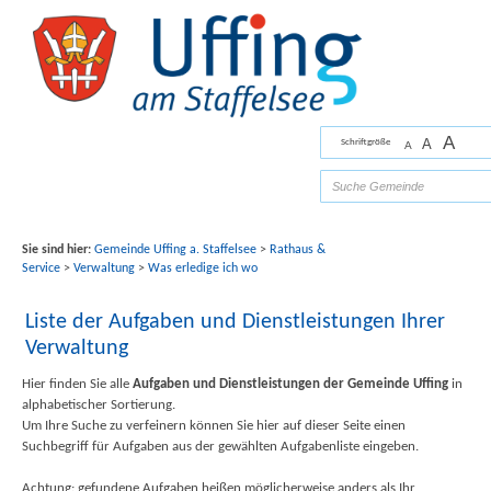
Zum Inhalt
,
zur Navigation
oder
zur Startseite
springen.
chließen
A
A
Schriftgröße
A
Bilder mit freundlicher Unterstützung von Fotograf
Florian Werner
Sie sind hier:
Gemeinde Uffing a. Staffelsee
>
Rathaus &
Service
>
Verwaltung
>
Was erledige ich wo
Liste der Aufgaben und Dienstleistungen Ihrer
Verwaltung
Hier finden Sie alle
Aufgaben und Dienstleistungen der Gemeinde Uffing
in
alphabetischer Sortierung.
Um Ihre Suche zu verfeinern können Sie hier auf dieser Seite einen
Suchbegriff für Aufgaben aus der gewählten Aufgabenliste eingeben.
Achtung: gefundene Aufgaben heißen möglicherweise anders als Ihr