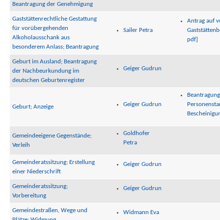
Beantragung der Genehmigung
Gaststättenrechtliche Gestattung
Antrag auf 
für vorübergehenden
Sailer Petra
Gaststättenb
Alkoholausschank aus
pdf]
besonderem Anlass; Beantragung
Geburt im Ausland; Beantragung
Geiger Gudrun
der Nachbeurkundung im
deutschen Geburtenregister
Beantragung
Geiger Gudrun
Personenst
Geburt; Anzeige
Bescheinigu
Goldhofer
Gemeindeeigene Gegenstände;
Petra
Verleih
Gemeinderatssitzung; Erstellung
Geiger Gudrun
einer Niederschrift
Gemeinderatssitzung;
Geiger Gudrun
Vorbereitung
Gemeindestraßen, Wege und
Widmann Eva
Plätze; Widmung