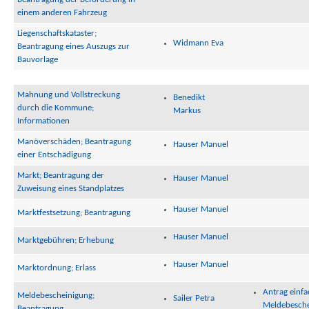
einem anderen Fahrzeug
Liegenschaftskataster;
Widmann Eva
Beantragung eines Auszugs zur
Bauvorlage
Mahnung und Vollstreckung
Benedikt
durch die Kommune;
Markus
Informationen
Manöverschäden; Beantragung
Hauser Manuel
einer Entschädigung
Markt; Beantragung der
Hauser Manuel
Zuweisung eines Standplatzes
Hauser Manuel
Marktfestsetzung; Beantragung
Hauser Manuel
Marktgebühren; Erhebung
Hauser Manuel
Marktordnung; Erlass
Antrag einfa
Meldebescheinigung;
Sailer Petra
Meldebesche
Beantragung