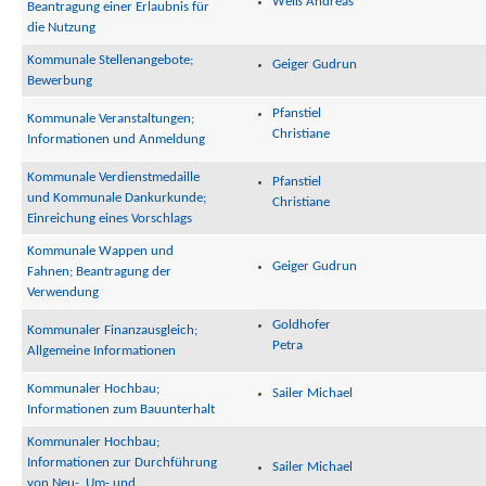
Weiß Andreas
Beantragung einer Erlaubnis für
die Nutzung
Kommunale Stellenangebote;
Geiger Gudrun
Bewerbung
Pfanstiel
Kommunale Veranstaltungen;
Christiane
Informationen und Anmeldung
Kommunale Verdienstmedaille
Pfanstiel
und Kommunale Dankurkunde;
Christiane
Einreichung eines Vorschlags
Kommunale Wappen und
Geiger Gudrun
Fahnen; Beantragung der
Verwendung
Goldhofer
Kommunaler Finanzausgleich;
Petra
Allgemeine Informationen
Kommunaler Hochbau;
Sailer Michael
Informationen zum Bauunterhalt
Kommunaler Hochbau;
Informationen zur Durchführung
Sailer Michael
von Neu-, Um- und