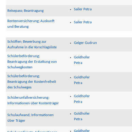
Sailer Petra
Reisepass; Beantragung
Rentenversicherung; Auskunft
Sailer Petra
und Beratung
Schöffen; Bewerbung zur
Geiger Gudrun
Aufnahme in die Vorschlagsliste
Schülerbeförderung;
Goldhofer
Beantragung der Erstattung von
Petra
Schulwegkosten
Schülerbeförderung;
Goldhofer
Beantragung der Kostenfreiheit
Petra
des Schulweges
Goldhofer
Schülerunfallversicherung;
Petra
Informationen über Kostenträger
Goldhofer
Schulaufwand; Informationen
Petra
über Träger
Goldhofer