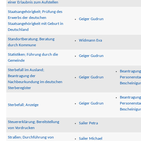
einer Erlaubnis zum Aufstellen
Staatsangehörigkeit; Prüfung des
Erwerbs der deutschen
Geiger Gudrun
Staatsangehörigkeit mit Geburt in
Deutschland
Standortberatung; Beratung
Widmann Eva
durch Kommune
Statistiken; Führung durch die
Geiger Gudrun
Gemeinde
Sterbefall im Ausland;
Beantragung
Beantragung der
Geiger Gudrun
Personenst
Nachbeurkundung im deutschen
Bescheinigun
Sterberegister
Beantragung
Geiger Gudrun
Personenst
Sterbefall; Anzeige
Bescheinigun
Steuererklärung; Bereitstellung
Sailer Petra
von Vordrucken
Straßen; Durchführung von
Sailer Michael