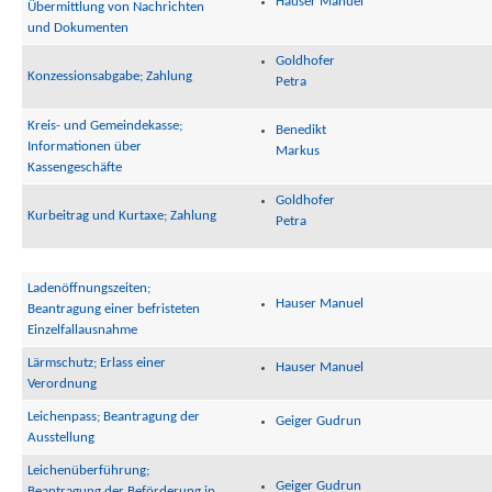
Hauser Manuel
Übermittlung von Nachrichten
und Dokumenten
Goldhofer
Konzessionsabgabe; Zahlung
Petra
Kreis- und Gemeindekasse;
Benedikt
Informationen über
Markus
Kassengeschäfte
Goldhofer
Kurbeitrag und Kurtaxe; Zahlung
Petra
Ladenöffnungszeiten;
Hauser Manuel
Beantragung einer befristeten
Einzelfallausnahme
Lärmschutz; Erlass einer
Hauser Manuel
Verordnung
Leichenpass; Beantragung der
Geiger Gudrun
Ausstellung
Leichenüberführung;
Geiger Gudrun
Beantragung der Beförderung in