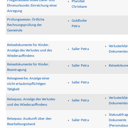
Pflegemedaille sowie Dank- und
Pfanstiel
Ehrenurkunde; Einreichung einer
Christiane
Anregung
Prüfungswesen; Örtliche
Goldhofer
Rechnungsprüfung der
Petra
Gemeinde
Reisedokumente für Kinder;
Verlusterklä
Sailer Petra
Anzeige des Verlustes und des
Dokumentes
Wiederauffindens
Reisedokumente für Kinder;
Sailer Petra
Reisedokume
Beantragung
Reisegewerbe; Anzeige einer
Sailer Petra
nicht erlaubnispflichtigen
Tätigkeit
Verlusterklä
Reisepass; Anzeige des Verlustes
Sailer Petra
Dokumentes
und des Wiederauffindens
Statusabfrag
Reisepass; Auskunft über den
Sailer Petra
Dokumente
Bearbeitungsstand
(Personalaus