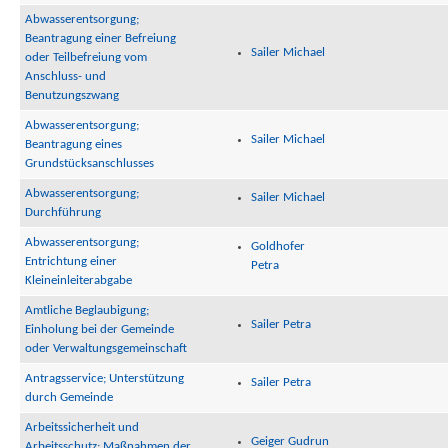
Abwasserentsorgung;
Beantragung einer Befreiung
Sailer Michael
oder Teilbefreiung vom
Anschluss- und
Benutzungszwang
Abwasserentsorgung;
Sailer Michael
Beantragung eines
Grundstücksanschlusses
Abwasserentsorgung;
Sailer Michael
Durchführung
Abwasserentsorgung;
Goldhofer
Entrichtung einer
Petra
Kleineinleiterabgabe
Amtliche Beglaubigung;
Sailer Petra
Einholung bei der Gemeinde
oder Verwaltungsgemeinschaft
Antragsservice; Unterstützung
Sailer Petra
durch Gemeinde
Arbeitssicherheit und
Geiger Gudrun
Arbeitsschutz; Maßnahmen der