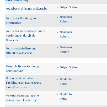
einer Verordnung
Geiger Gudrun
Todesbescheinigung; Weitergabe
Neubauer
Tourismus; Beratung und
Robert
Information
Tourismus; Informationen über
Neubauer
Förderungen durch die
Robert
Gemeinde
Neubauer
Tourismus; Medien- und
Robert
Öffentlichkeitsarbeit
Vaterschaftsanerkennung;
Geiger Gudrun
Beurkundung
Vereine und caritative
Goldhofer
Einrichtungen; Beantragung
Petra
eines Zuschusses
Goldhofer
Vereine; Beantragung einer
Petra
kommunalen Förderung