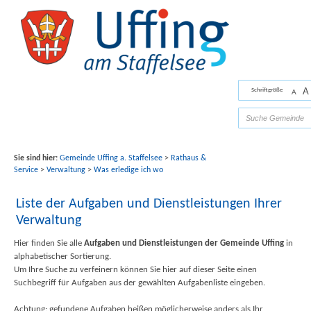
Zum Inhalt
,
zur Navigation
oder
zur Startseite
springen.
chließen
A
Schriftgröße
A
Bilder mit freundlicher Unterstützung von Fotograf
Florian Werner
Sie sind hier:
Gemeinde Uffing a. Staffelsee
>
Rathaus &
Service
>
Verwaltung
>
Was erledige ich wo
Liste der Aufgaben und Dienstleistungen Ihrer
Verwaltung
Hier finden Sie alle
Aufgaben und Dienstleistungen der Gemeinde Uffing
in
alphabetischer Sortierung.
Um Ihre Suche zu verfeinern können Sie hier auf dieser Seite einen
Suchbegriff für Aufgaben aus der gewählten Aufgabenliste eingeben.
Achtung: gefundene Aufgaben heißen möglicherweise anders als Ihr