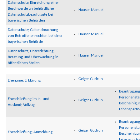
Datenschutz; Einreichung einer
Beschwerde an behördliche
Hauser Manuel
Datenschutzbeauftragte bei
bayerischen Behörden
Datenschutz; Geltendmachung
Hauser Manuel
von Betroffenenrechten bei einer
bayerischen Behörde
Datenschutz; Unterrichtung,
Hauser Manuel
Beratung und Überwachung in
öffentlichen Stellen
Geiger Gudrun
Ehename; Erklärung
Beantragung
Personenst
Eheschließung im In- und
Geiger Gudrun
Bescheinigu
Ausland; Vollzug
Lebenspartn
Beantragung
Personenst
Geiger Gudrun
Eheschließung; Anmeldung
Bescheinigu
Lebenspartn