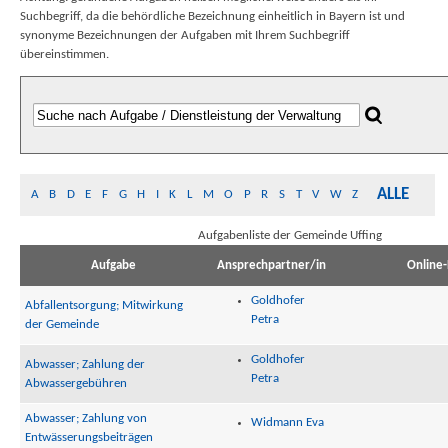
Suchbegriff, da die behördliche Bezeichnung einheitlich in Bayern ist und
synonyme Bezeichnungen der Aufgaben mit Ihrem Suchbegriff
übereinstimmen.
ALLE
A
B
D
E
F
G
H
I
K
L
M
O
P
R
S
T
V
W
Z
Aufgabenliste der Gemeinde Uffing
Aufgabe
Ansprechpartner/in
Online-
Goldhofer
Abfallentsorgung; Mitwirkung
Petra
der Gemeinde
Goldhofer
Abwasser; Zahlung der
Petra
Abwassergebühren
Abwasser; Zahlung von
Widmann Eva
Entwässerungsbeiträgen