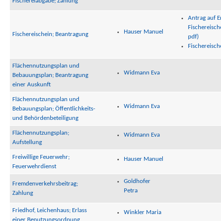
Fischereiabgabe; Zahlung
Antrag auf E
Fischereisch
Hauser Manuel
Fischereischein; Beantragung
pdf)
Fischereisch
Flächennutzungsplan und
Widmann Eva
Bebauungsplan; Beantragung
einer Auskunft
Flächennutzungsplan und
Widmann Eva
Bebauungsplan; Öffentlichkeits-
und Behördenbeteiligung
Flächennutzungsplan;
Widmann Eva
Aufstellung
Freiwillige Feuerwehr;
Hauser Manuel
Feuerwehrdienst
Goldhofer
Fremdenverkehrsbeitrag;
Petra
Zahlung
Friedhof, Leichenhaus; Erlass
Winkler Maria
einer Benutzungsordnung