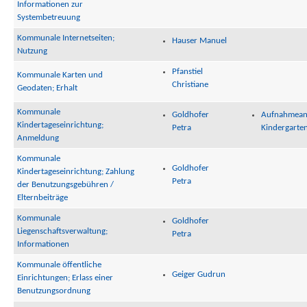
Informationen zur
Systembetreuung
Kommunale Internetseiten;
Hauser Manuel
Nutzung
Pfanstiel
Kommunale Karten und
Christiane
Geodaten; Erhalt
Kommunale
Goldhofer
Aufnahmeant
Kindertageseinrichtung;
Petra
Kindergarten
Anmeldung
Kommunale
Goldhofer
Kindertageseinrichtung; Zahlung
Petra
der Benutzungsgebühren /
Elternbeiträge
Kommunale
Goldhofer
Liegenschaftsverwaltung;
Petra
Informationen
Kommunale öffentliche
Geiger Gudrun
Einrichtungen; Erlass einer
Benutzungsordnung