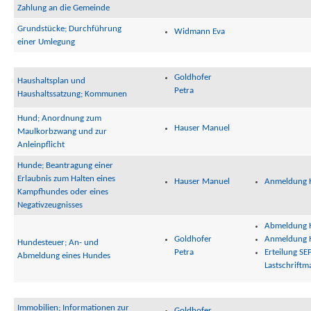
Zahlung an die Gemeinde
Grundstücke; Durchführung
Widmann Eva
einer Umlegung
Goldhofer
Haushaltsplan und
Petra
Haushaltssatzung; Kommunen
Hund; Anordnung zum
Hauser Manuel
Maulkorbzwang und zur
Anleinpflicht
Hunde; Beantragung einer
Erlaubnis zum Halten eines
Hauser Manuel
Anmeldung 
Kampfhundes oder eines
Negativzeugnisses
Abmeldung 
Goldhofer
Anmeldung 
Hundesteuer; An- und
Petra
Erteilung SE
Abmeldung eines Hundes
Lastschriftm
Immobilien; Informationen zur
Goldhofer