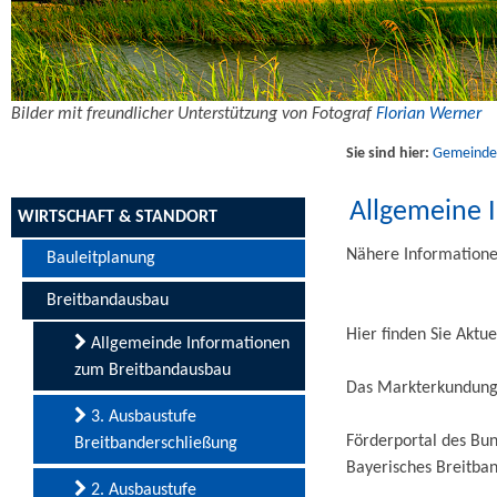
Bilder mit freundlicher Unterstützung von Fotograf
Florian Werner
Sie sind hier:
Gemeinde U
Allgemeine 
WIRTSCHAFT & STANDORT
Nähere Informationen
Bauleitplanung
Breitbandausbau
Hier finden Sie Aktu
Allgemeinde Informationen
zum Breitbandausbau
Das Markterkundungsv
3. Ausbaustufe
Förderportal des Bu
Breitbanderschließung
Bayerisches Breitb
2. Ausbaustufe