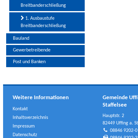
Breitbanderschließung
1. Ausbaustufe
Breitbanderschließung
Bauland
Gewerbetreibende
Post und Banken
Weitere Informationen
Gemeinde Uffi
Staffelsee
Kontakt
Hauptstr. 2
Inhaltsverzeichnis
82449 Uffing a. St
Impressum
08846 9202-0
Datenschutz
08846 9202-2