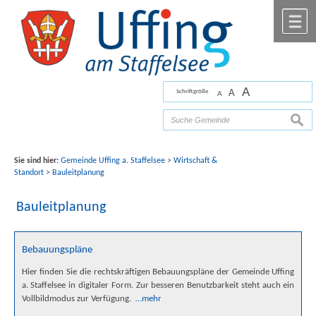
Zum Inhalt
,
zur Navigation
oder
zur Startseite
springen.
chließen
M
A
A
Schriftgröße
A
Bilder mit freundlicher Unterstützung von Fotograf
Florian Werner
suche
Sie sind hier:
Gemeinde Uffing a. Staffelsee
>
Wirtschaft &
Standort
>
Bauleitplanung
Bauleitplanung
Bebauungspläne
Hier finden Sie die rechtskräftigen Bebauungspläne der Gemeinde Uffing
a. Staffelsee in digitaler Form. Zur besseren Benutzbarkeit steht auch ein
Vollbildmodus zur Verfügung.
…mehr