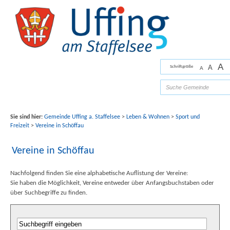
Zum Inhalt
,
zur Navigation
oder
zur Startseite
springen.
chließen
A
A
Schriftgröße
A
Bilder mit freundlicher Unterstützung von Fotograf
Florian Werner
Sie sind hier:
Gemeinde Uffing a. Staffelsee
>
Leben & Wohnen
>
Sport und
Freizeit
>
Vereine in Schöffau
Vereine in Schöffau
Nachfolgend finden Sie eine alphabetische Auflistung der Vereine:
Sie haben die Möglichkeit, Vereine entweder über Anfangsbuchstaben oder
über Suchbegriffe zu finden.