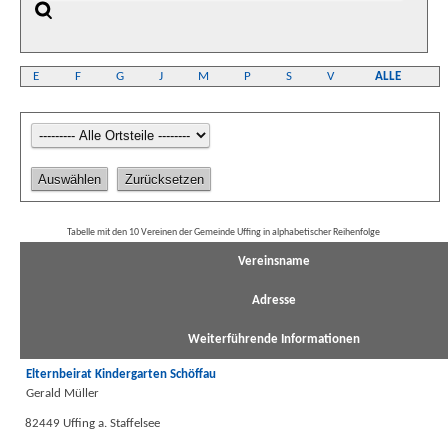
E
F
G
J
M
P
S
V
ALLE
Tabelle mit den 10 Vereinen der Gemeinde Uffing in alphabetischer Reihenfolge
Vereinsname
Adresse
Weiterführende Informationen
Elternbeirat Kindergarten Schöffau
Gerald Müller
82449 Uffing a. Staffelsee