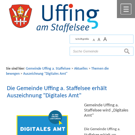
Zum Inhalt
,
zur Navigation
oder
zur Startseite
springen.
chließen
M
A
A
Schriftgröße
A
Bilder mit freundlicher Unterstützung von Fotograf
Florian Werner
suche
Sie sind hier:
Gemeinde Uffing a. Staffelsee
>
Aktuelles
>
Themen die
bewegen
>
Auszeichnung "Digitales Amt"
Die Gemeinde Uffing a. Staffelsee erhält
Auszeichnung "Digitales Amt"
Gemeinde Uffing a.
Staffelsee wird „Digitales
Amt“
Die Gemeinde Uffing a.
Staffelsee erhielt am