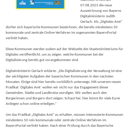
07.08.2023 die neue
Auszeichnung von Bayerns
Digitalministerin Judith
Gerlach. Als „Digitales Amt“
dürfen sich bayerische Kommunen bezeichnen, die bereits mindestens 50
kommunale und zentrale Online-Verfahren im sogenannten BayernPortal
verlinkt haben.
Diese Kommunen werden zudem auf der Webseite des Staatsministeriums für
Digitales veröffentlicht, um zu zeigen, welche Kommunen bei der
Digitalisierung bereits gut vorangekommen sind.
Digitalministerin Gerlach erklärte: „Die Digitalisierung der Verwaltung ist eine
der wichtigsten Aufgaben der bayerischen Kommunen in den nächsten
Monaten. Einige sind hier bereits vorbildlich unterwegs. Mit unserem neuen
Prädikat ´Digitales Amt´ wollen wir nicht nur das Engagement dieser
Gemeinden, Städte und Landkreise würdigen. Wir wollen auch den
Bürgerinnen und Bürgern dort zeigen: Schaut her, hier könnt Ihr viele Eurer
Anliegen schon online erledigen.“
Um das Prädikat „Digitales Amt“ zu erhalten, müssen interessierte Kommunen
mindestens 50 rein kommunale oder zentrale Online-Verfahren im
BayernPortal verlinkt haben. Nach einer Prüfung durch das Bayerische