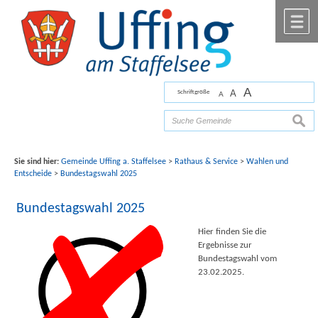
Zum Inhalt
,
zur Navigation
oder
zur Startseite
springen.
chließen
M
A
A
Schriftgröße
A
Bilder mit freundlicher Unterstützung von Fotograf
Florian Werner
suche
Sie sind hier:
Gemeinde Uffing a. Staffelsee
>
Rathaus & Service
>
Wahlen und
Entscheide
>
Bundestagswahl 2025
Bundestagswahl 2025
Hier finden Sie die
Ergebnisse zur
Bundestagswahl vom
23.02.2025.