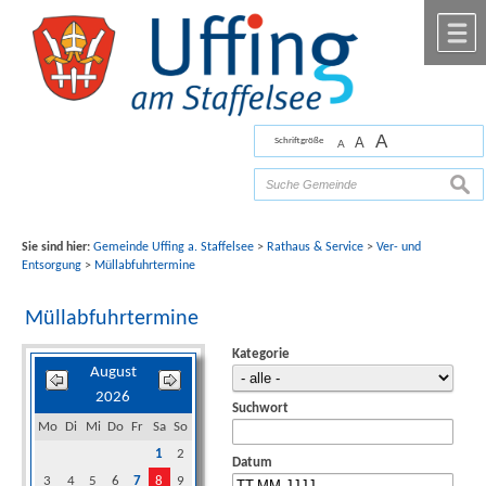
Zum Inhalt
,
zur Navigation
oder
zur Startseite
springen.
chließen
M
A
A
Schriftgröße
A
Bilder mit freundlicher Unterstützung von Fotograf
Florian Werner
such
Sie sind hier:
Gemeinde Uffing a. Staffelsee
>
Rathaus & Service
>
Ver- und
Entsorgung
>
Müllabfuhrtermine
Müllabfuhrtermine
Kategorie
August
2026
Suchwort
Mo
Di
Mi
Do
Fr
Sa
So
1
2
Datum
3
4
5
6
7
8
9