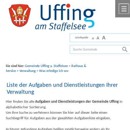
Zum Inhalt
,
zur Navigation
oder
zur Startseite
springen.
chließen
A
A
Schriftgröße
A
Bilder mit freundlicher Unterstützung von Fotograf
Florian Werner
suc
Sie sind hier:
Gemeinde Uffing a. Staffelsee
>
Rathaus &
Service
>
Verwaltung
>
Was erledige ich wo
Liste der Aufgaben und Dienstleistungen Ihrer
Verwaltung
Hier finden Sie alle
Aufgaben und Dienstleistungen der Gemeinde Uffing
in
alphabetischer Sortierung.
Um Ihre Suche zu verfeinern können Sie hier auf dieser Seite einen
Suchbegriff für Aufgaben aus der gewählten Aufgabenliste eingeben.
Achtung: gefundene Aufgaben heißen möglicherweise anders als Ihr