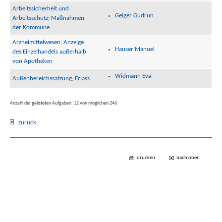
Arbeitssicherheit und
Geiger Gudrun
Arbeitsschutz; Maßnahmen
der Kommune
Arzneimittelwesen; Anzeige
Hauser Manuel
des Einzelhandels außerhalb
von Apotheken
Widmann Eva
Außenbereichssatzung; Erlass
Anzahl der gelisteten Aufgaben: 12 von möglichen 246
zurück
drucken
nach oben