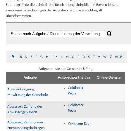
Suchbegriff, da die behördliche Bezeichnung einheitlich in Bayern ist und
synonyme Bezeichnungen der Aufgaben mit Ihrem Suchbegriff
übereinstimmen.
A
B
D
E
F
G
H
I
K
L
M
O
P
R
S
T
V
W
Z
ALLE
Aufgabenliste der Gemeinde Uffing
Aufgabe
Ansprechpartner/in
Online-Dienste
Goldhofer
Abfallentsorgung;
Petra
Mitwirkung der Gemeinde
Goldhofer
Abwasser; Zahlung der
Petra
Abwassergebühren
Abwasser; Zahlung von
Widmann Eva
Entwässerungsbeiträgen