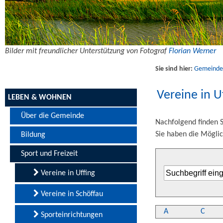
Bilder mit freundlicher Unterstützung von Fotograf
Florian Werner
Sie sind hier:
Gemeinde U
Vereine in U
LEBEN & WOHNEN
Über die Gemeinde
Nachfolgend finden S
Sie haben die Möglic
Bildung
Sport und Freizeit
Vereine in Uffing
Vereine in Schöffau
A
C
Sporteinrichtungen