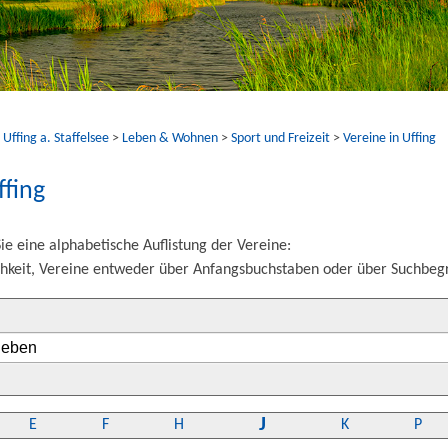
ffing a. Staffelsee
>
Leben & Wohnen
>
Sport und Freizeit
>
Vereine in Uffing
ffing
ie eine alphabetische Auflistung der Vereine:
hkeit, Vereine entweder über Anfangsbuchstaben oder über Suchbegri
J
E
F
H
K
P