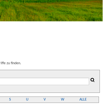
ffe zu finden.
S
U
V
W
ALLE