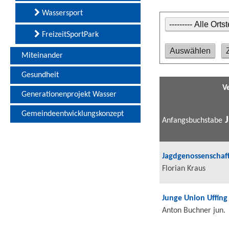
Wassersport
FreizeitSportPark
Miteinander
Gesundheit
V
Generationenprojekt Wasser
Gemeindeentwicklungskonzept
J
Anfangsbuchstabe
Jagdgenossenschaft
Florian Kraus
Junge Union Uffing
Anton Buchner jun.