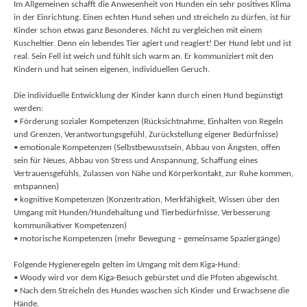
Im Allgemeinen schafft die Anwesenheit von Hunden ein sehr positives Klima
in der Einrichtung. Einen echten Hund sehen und streicheln zu dürfen, ist für
Kinder schon etwas ganz Besonderes. Nicht zu vergleichen mit einem
Kuscheltier. Denn ein lebendes Tier agiert und reagiert! Der Hund lebt und ist
real. Sein Fell ist weich und fühlt sich warm an. Er kommuniziert mit den
Kindern und hat seinen eigenen, individuellen Geruch.
Die individuelle Entwicklung der Kinder kann durch einen Hund begünstigt
werden:
• Förderung sozialer Kompetenzen (Rücksichtnahme, Einhalten von Regeln
und Grenzen, Verantwortungsgefühl, Zurückstellung eigener Bedürfnisse)
• emotionale Kompetenzen (Selbstbewusstsein, Abbau von Ängsten, offen
sein für Neues, Abbau von Stress und Anspannung, Schaffung eines
Vertrauensgefühls, Zulassen von Nähe und Körperkontakt, zur Ruhe kommen,
entspannen)
• kognitive Kompetenzen (Konzentration, Merkfähigkeit, Wissen über den
Umgang mit Hunden/Hundehaltung und Tierbedürfnisse, Verbesserung
kommunikativer Kompetenzen)
• motorische Kompetenzen (mehr Bewegung – gemeinsame Spaziergänge)
Folgende Hygieneregeln gelten im Umgang mit dem Kiga-Hund:
• Woody wird vor dem Kiga-Besuch gebürstet und die Pfoten abgewischt.
• Nach dem Streicheln des Hundes waschen sich Kinder und Erwachsene die
Hände.