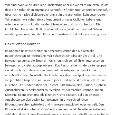
Wir sind zwar keine kirchliche Einrichtung aber ein weiteres Anliegen ist uns,
dass die Kinder einen Zugang zur Schöpfung finden und Verantwortung dafür
übernehmen. Die religiöse Erziehung ist in unserer Arbeit kein gesonderter
Teil, sondern wir sehen sie als Fundament unseres täglichen Lebens und
orientieren uns im Rhythmus der Jahreszeiten und am Kirchenjahr. Die
kirchlichen Feste wie z.B. St. Martin, Nikolaus, Weihnachten und Ostern
werden gemeinsam mit den Kindern thematisiert und entsprechend gefeiert.
Das teiloffene Konzept
Im Rahmen unseres teiloffenen Konzeptes stehen den Kindern alle
Räumlichkeiten zur Verfügung. Wir schaffen den Kindern viele Frei- und
Bewegungsräume, die ihnen ermöglichen, sich gemäß ihren Interessen zu
bewegen und vieles auszuprobieren. Das Personal der Kindergartengruppe
verteilt sich nach dem Morgenkreis auf die entsprechenden Räume,
einschließlich der Turnhalle. Dort bieten wir das freie Spiel oder bestimmte
zielgerichtete Angebote an. So kann jedes Kind seine aktuellen Bedürfnisse
ausleben. Die Kinder haben bei uns viel Platz zum Spielen, Bauen, Kuscheln,
Ausprobieren, Experimentieren, Werken, Musik machen, Rennen, Toben,
Klettern, Balancieren und die Eigenen-Kräfte-Messen. Bei den offenen
Angeboten werden gezielt Kompetenzen in unterschiedlichen
Bildungsbereichen gefördert und Interessen entwickelt oder vertieft. Den
Kindern wird ein hohes Maß an Vertrauen geschenkt. Teiloffenes Arbeiten
setzt deshalb ein klares Regelwerk voraus, an dem sich die Kinder orientieren.