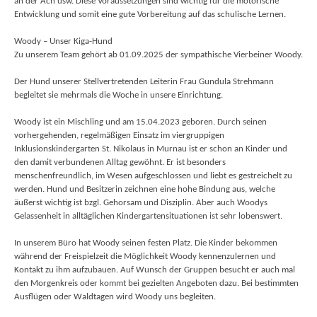
an der Ach usw. Diese Voraussetzungen sind wichtig für die motorische
Entwicklung und somit eine gute Vorbereitung auf das schulische Lernen.
Woody – Unser Kiga-Hund
Zu unserem Team gehört ab 01.09.2025 der sympathische Vierbeiner Woody.
Der Hund unserer Stellvertretenden Leiterin Frau Gundula Strehmann
begleitet sie mehrmals die Woche in unsere Einrichtung.
Woody ist ein Mischling und am 15.04.2023 geboren. Durch seinen
vorhergehenden, regelmäßigen Einsatz im viergruppigen
Inklusionskindergarten St. Nikolaus in Murnau ist er schon an Kinder und
den damit verbundenen Alltag gewöhnt. Er ist besonders
menschenfreundlich, im Wesen aufgeschlossen und liebt es gestreichelt zu
werden. Hund und Besitzerin zeichnen eine hohe Bindung aus, welche
äußerst wichtig ist bzgl. Gehorsam und Disziplin. Aber auch Woodys
Gelassenheit in alltäglichen Kindergartensituationen ist sehr lobenswert.
In unserem Büro hat Woody seinen festen Platz. Die Kinder bekommen
während der Freispielzeit die Möglichkeit Woody kennenzulernen und
Kontakt zu ihm aufzubauen. Auf Wunsch der Gruppen besucht er auch mal
den Morgenkreis oder kommt bei gezielten Angeboten dazu. Bei bestimmten
Ausflügen oder Waldtagen wird Woody uns begleiten.