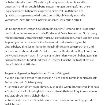
Selbstverständlich wird Woody regelmäßig ausreichend tierärztlich
untersucht und vorgeschriebene Entwurmungen durchgeführt. Unser
Hygienekonzept haben wir eingehend erweitert. Im Rahmen des
Qualitätsmanagements, wird stets überprüft, ob Woody noch die
Voraussetzungen für den Einsatz in unserer Einrichtung erfüllt.
Ein reibungsloser Umgang zwischen Kind/Eltern/Personal und Hund kann
nur funktionieren, wenn sich alle Kinder und Erwachsenen der Einrichtung
mit bestimmten Umgangsregeln vertraut gemacht haben. Auch werden diese
Regelungen immer wieder kritisch evaluiert und situationsgerecht
überarbeitet. Eine Vermittlung der Regeln findet altersentsprechend und
jährlich wiederholend statt. Ziel ist es, dass die Kinder diese Regeln nicht nur
bei Woody, sondern auch im Umgang mit fremden Hunden beherzigen. Ein
Zusammentreffen Kind/Hund wird in unserer Einrichtung trotz allem nie
ohne Aufsicht stattfinden.
Folgende allgemeine Regeln haben für uns Gültigkeit:
• Wenn ein Hund etwas frisst, störe ihn nicht dabei. Nimm ihm niemals sein
Futter oder sein Spielzeug weg.
• Renne nie vor einem Hund davon, auch nicht, wenn du Angst vor ihm hast!
• Es sind nicht alle Hunde gleich. Halte erstmal Abstand. Frag immer seinen
Besitzer, ob Du ihn streicheln darfst.
• Streichle ihn nicht im Gesicht, sondern am Rücken und nicht gegen die
Fellrichtung