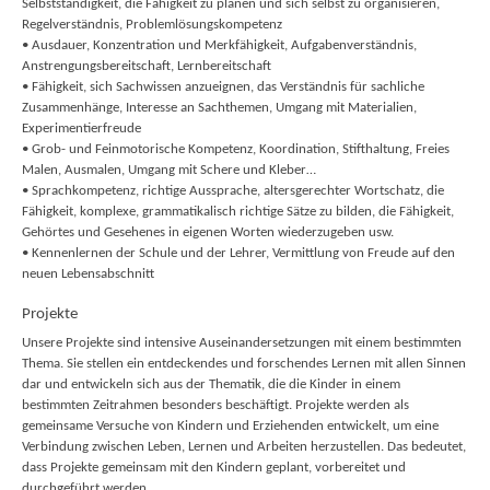
Selbstständigkeit, die Fähigkeit zu planen und sich selbst zu organisieren,
Regelverständnis, Problemlösungskompetenz
• Ausdauer, Konzentration und Merkfähigkeit, Aufgabenverständnis,
Anstrengungsbereitschaft, Lernbereitschaft
• Fähigkeit, sich Sachwissen anzueignen, das Verständnis für sachliche
Zusammenhänge, Interesse an Sachthemen, Umgang mit Materialien,
Experimentierfreude
• Grob- und Feinmotorische Kompetenz, Koordination, Stifthaltung, Freies
Malen, Ausmalen, Umgang mit Schere und Kleber…
• Sprachkompetenz, richtige Aussprache, altersgerechter Wortschatz, die
Fähigkeit, komplexe, grammatikalisch richtige Sätze zu bilden, die Fähigkeit,
Gehörtes und Gesehenes in eigenen Worten wiederzugeben usw.
• Kennenlernen der Schule und der Lehrer, Vermittlung von Freude auf den
neuen Lebensabschnitt
Projekte
Unsere Projekte sind intensive Auseinandersetzungen mit einem bestimmten
Thema. Sie stellen ein entdeckendes und forschendes Lernen mit allen Sinnen
dar und entwickeln sich aus der Thematik, die die Kinder in einem
bestimmten Zeitrahmen besonders beschäftigt. Projekte werden als
gemeinsame Versuche von Kindern und Erziehenden entwickelt, um eine
Verbindung zwischen Leben, Lernen und Arbeiten herzustellen. Das bedeutet,
dass Projekte gemeinsam mit den Kindern geplant, vorbereitet und
durchgeführt werden.