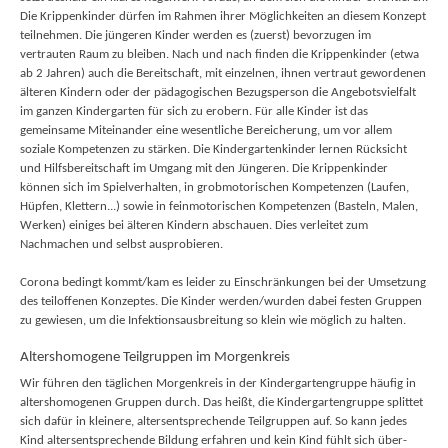
Die Krippenkinder dürfen im Rahmen ihrer Möglichkeiten an diesem Konzept
teilnehmen. Die jüngeren Kinder werden es (zuerst) bevorzugen im
vertrauten Raum zu bleiben. Nach und nach finden die Krippenkinder (etwa
ab 2 Jahren) auch die Bereitschaft, mit einzelnen, ihnen vertraut gewordenen
älteren Kindern oder der pädagogischen Bezugsperson die Angebotsvielfalt
im ganzen Kindergarten für sich zu erobern. Für alle Kinder ist das
gemeinsame Miteinander eine wesentliche Bereicherung, um vor allem
soziale Kompetenzen zu stärken. Die Kindergartenkinder lernen Rücksicht
und Hilfsbereitschaft im Umgang mit den Jüngeren. Die Krippenkinder
können sich im Spielverhalten, in grobmotorischen Kompetenzen (Laufen,
Hüpfen, Klettern...) sowie in feinmotorischen Kompetenzen (Basteln, Malen,
Werken) einiges bei älteren Kindern abschauen. Dies verleitet zum
Nachmachen und selbst ausprobieren.
Corona bedingt kommt/kam es leider zu Einschränkungen bei der Umsetzung
des teiloffenen Konzeptes. Die Kinder werden/wurden dabei festen Gruppen
zu gewiesen, um die Infektionsausbreitung so klein wie möglich zu halten.
Altershomogene Teilgruppen im Morgenkreis
Wir führen den täglichen Morgenkreis in der Kindergartengruppe häufig in
altershomogenen Gruppen durch. Das heißt, die Kindergartengruppe splittet
sich dafür in kleinere, altersentsprechende Teilgruppen auf. So kann jedes
Kind altersentsprechende Bildung erfahren und kein Kind fühlt sich über-