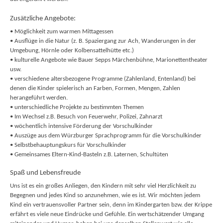
Zusätzliche Angebote:
• Möglichkeit zum warmen Mittagessen
• Ausflüge in die Natur (z. B. Spaziergang zur Ach, Wanderungen in der
Umgebung, Hörnle oder Kolbensattelhütte etc.)
• kulturelle Angebote wie Bauer Sepps Märchenbühne, Marionettentheater
usw.
• verschiedene altersbezogene Programme (Zahlenland, Entenland) bei
denen die Kinder spielerisch an Farben, Formen, Mengen, Zahlen
herangeführt werden.
• unterschiedliche Projekte zu bestimmten Themen
• Im Wechsel z.B. Besuch von Feuerwehr, Polizei, Zahnarzt
• wöchentlich intensive Förderung der Vorschulkinder
• Auszüge aus dem Würzburger Sprachprogramm für die Vorschulkinder
• Selbstbehauptungskurs für Vorschulkinder
• Gemeinsames Eltern-Kind-Basteln z.B. Laternen, Schultüten
Spaß und Lebensfreude
Uns ist es ein großes Anliegen, den Kindern mit sehr viel Herzlichkeit zu
Begegnen und jedes Kind so anzunehmen, wie es ist. Wir möchten jedem
Kind ein vertrauensvoller Partner sein, denn im Kindergarten bzw. der Krippe
erfährt es viele neue Eindrücke und Gefühle. Ein wertschätzender Umgang