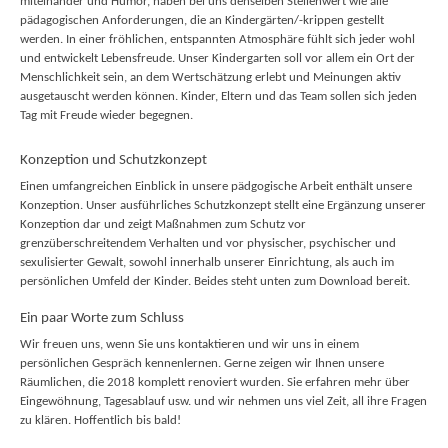
miteinander und Humor, haben bei uns denselben Stellenwert wie alle
pädagogischen Anforderungen, die an Kindergärten/-krippen gestellt
werden. In einer fröhlichen, entspannten Atmosphäre fühlt sich jeder wohl
und entwickelt Lebensfreude. Unser Kindergarten soll vor allem ein Ort der
Menschlichkeit sein, an dem Wertschätzung erlebt und Meinungen aktiv
ausgetauscht werden können. Kinder, Eltern und das Team sollen sich jeden
Tag mit Freude wieder begegnen.
Konzeption und Schutzkonzept
Einen umfangreichen Einblick in unsere pädgogische Arbeit enthält unsere
Konzeption. Unser ausführliches Schutzkonzept stellt eine Ergänzung unserer
Konzeption dar und zeigt Maßnahmen zum Schutz vor
grenzüberschreitendem Verhalten und vor physischer, psychischer und
sexulisierter Gewalt, sowohl innerhalb unserer Einrichtung, als auch im
persönlichen Umfeld der Kinder. Beides steht unten zum Download bereit.
Ein paar Worte zum Schluss
Wir freuen uns, wenn Sie uns kontaktieren und wir uns in einem
persönlichen Gespräch kennenlernen. Gerne zeigen wir Ihnen unsere
Räumlichen, die 2018 komplett renoviert wurden. Sie erfahren mehr über
Eingewöhnung, Tagesablauf usw. und wir nehmen uns viel Zeit, all ihre Fragen
zu klären. Hoffentlich bis bald!