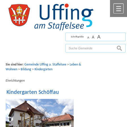
Zum Inhalt
,
zur Navigation
oder
zur Startseite
springen.
chließen
M
A
A
Schriftgröße
A
Bilder mit freundlicher Unterstützung von Fotograf
Florian Werner
suche
Sie sind hier:
Gemeinde Uffing a. Staffelsee
>
Leben &
Wohnen
>
Bildung
>
Kindergärten
Einrichtungen
Kindergarten Schöffau