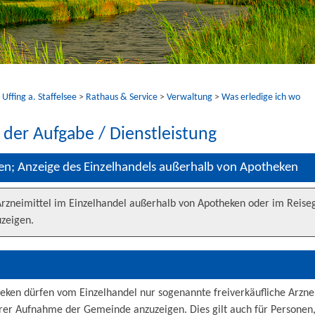
ffing a. Staffelsee
>
Rathaus & Service
>
Verwaltung
>
Was erledige ich wo
t der Aufgabe / Dienstleistung
en; Anzeige des Einzelhandels außerhalb von Apotheken
Arzneimittel im Einzelhandel außerhalb von Apotheken oder im Reise
zeigen.
eken dürfen vom Einzelhandel nur sogenannte freiverkäufliche Arzne
ihrer Aufnahme der Gemeinde anzuzeigen. Dies gilt auch für Personen,