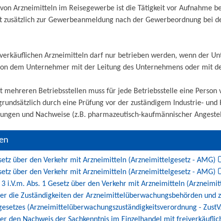
 von Arzneimitteln im Reisegewerbe ist die Tätigkeit vor Aufnahme 
ist zusätzlich zur Gewerbeanmeldung nach der Gewerbeordnung bei d
iverkäuflichen Arzneimitteln darf nur betrieben werden, wenn der U
von dem Unternehmer mit der Leitung des Unternehmens oder mit dem
mehreren Betriebsstellen muss für jede Betriebsstelle eine Person vo
t grundsätzlich durch eine Prüfung vor der zuständigem Industrie- 
ungen und Nachweise (z.B. pharmazeutisch-kaufmännischer Angestellt
ten
setz über den Verkehr mit Arzneimitteln (Arzneimittelgesetz - AMG)
setz über den Verkehr mit Arzneimitteln (Arzneimittelgesetz - AMG)
. 3 i.V.m. Abs. 1 Gesetz über den Verkehr mit Arzneimitteln (Arzneimi
er die Zuständigkeiten der Arzneimittelüberwachungsbehörden und 
gesetzes (Arzneimittelüberwachungszuständigkeitsverordnung - Zus
r den Nachweis der Sachkenntnis im Einzelhandel mit freiverkäufli