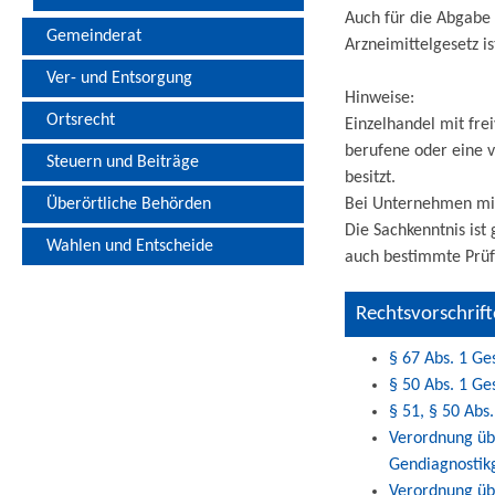
Auch für die Abgabe
Gemeinderat
Arzneimittelgesetz 
Ver- und Entsorgung
Hinweise:
Ortsrecht
Einzelhandel mit fre
berufene oder eine 
Steuern und Beiträge
besitzt.
Überörtliche Behörden
Bei Unternehmen mit 
Die Sachkenntnis is
Wahlen und Entscheide
auch bestimmte Prüf
Rechtsvorschrif
§ 67 Abs. 1 Ge
§ 50 Abs. 1 Ge
§ 51, § 50 Abs
Verordnung üb
Gendiagnostik
Verordnung übe