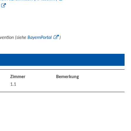
ävention (siehe
BayernPortal
)
Zimmer
Bemerkung
1.1