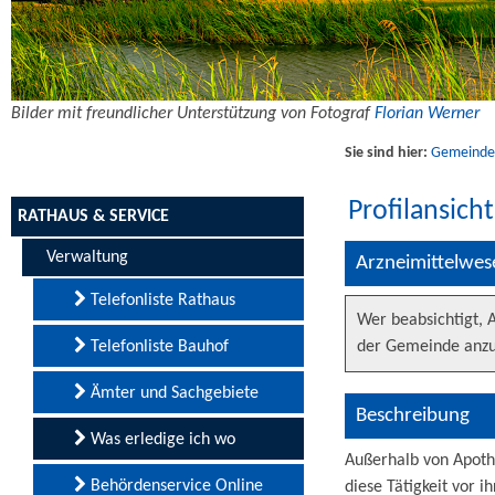
Bilder mit freundlicher Unterstützung von Fotograf
Florian Werner
Sie sind hier:
Gemeinde U
Profilansich
RATHAUS & SERVICE
Verwaltung
Arzneimittelwes
Telefonliste Rathaus
Wer beabsichtigt, 
Telefonliste Bauhof
der Gemeinde anzu
Ämter und Sachgebiete
Beschreibung
Was erledige ich wo
Außerhalb von Apoth
Behördenservice Online
diese Tätigkeit vor 