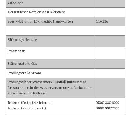
katholisch
Tierärztlicher Notdienst für Kleintiere
Sperr-Notruf für EC-, Kredit-, Handykarten
116116
Störungsdienste
Stromnetz
Störungsstelle Gas
Störungsstelle Strom
Störungsdienst Wasserwerk - Notfall-Rufnummer
für Störungen in der Wasserversorgung außerhalb der
Sprechzeiten im Rathaus!
Telekom (Festnetzt / Internet)
0800 3301000
Telekom (Mobilfunknetz)
0800 3302202