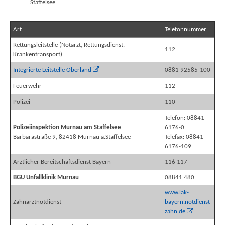
Staffelsee
Art
Telefonnummer
Rettungsleitstelle (Notarzt, Rettungsdienst,
112
Krankentransport)
Integrierte Leitstelle Oberland
0881 92585-100
Feuerwehr
112
Polizei
110
Telefon: 08841
Polizeiinspektion Murnau am Staffelsee
6176-0
Barbarastraße 9, 82418 Murnau a.Staffelsee
Telefax: 08841
6176-109
Ärztlicher Bereitschaftsdienst Bayern
116 117
BGU Unfallklinik Murnau
08841 480
www.lak-
Zahnarztnotdienst
bayern.notdienst-
zahn.de