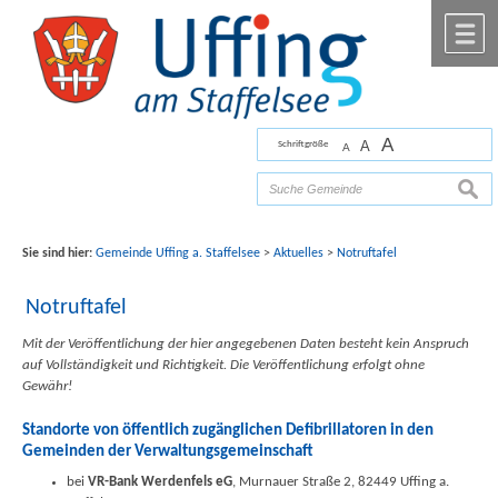
Zum Inhalt
,
zur Navigation
oder
zur Startseite
springen.
chließen
M
A
A
Schriftgröße
A
Bilder mit freundlicher Unterstützung von Fotograf
Florian Werner
suche
Sie sind hier:
Gemeinde Uffing a. Staffelsee
>
Aktuelles
>
Notruftafel
Notruftafel
Mit der Veröffentlichung der hier angegebenen Daten besteht kein Anspruch
auf Vollständigkeit und Richtigkeit. Die Veröffentlichung erfolgt ohne
Gewähr!
Standorte von öffentlich zugänglichen Defibrillatoren in den
Gemeinden der Verwaltungsgemeinschaft
bei
VR-Bank Werdenfels eG
, Murnauer Straße 2, 82449 Uffing a.