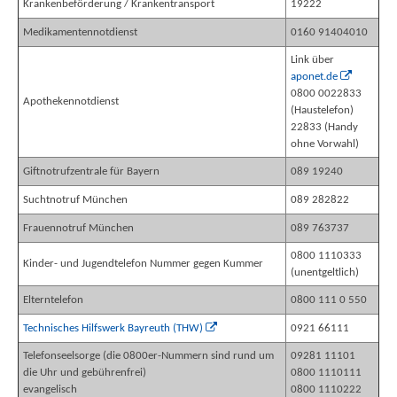
Krankenbeförderung / Krankentransport
19222
Medikamentennotdienst
0160 91404010
Link über
aponet.de
0800 0022833
Apothekennotdienst
(Haustelefon)
22833 (Handy
ohne Vorwahl)
Giftnotrufzentrale für Bayern
089 19240
Suchtnotruf München
089 282822
Frauennotruf München
089 763737
0800 1110333
Kinder- und Jugendtelefon Nummer gegen Kummer
(unentgeltlich)
Elterntelefon
0800 111 0 550
Technisches Hilfswerk Bayreuth (THW)
0921 66111
Telefonseelsorge (die 0800er-Nummern sind rund um
09281 11101
die Uhr und gebührenfrei)
0800 1110111
evangelisch
0800 1110222